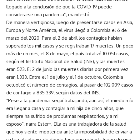
llegado a la conclusión de que la COVID-19 puede
considerarse una pandemia”, manifestó.
De manera vertiginosa, luego de presentarse casos en Asia,
Europa y Norte América, el virus llegó a Colombia el 6 de
marzo del 2020. Para el 2 de abril los contagios habían
superado los mil casos y se registraban 17 muertes. Un poco
más de un mes, el 8 de mayo, el país totalizó 10.051 casos,
según el Instituto Nacional de Salud (INS), y las muertes
eran 523. El 2 de junio las muertes diarias por primera vez
eran 1.333. Entre el 1 de julio y el 1 de octubre, Colombia
octuplicó el número de contagios, al pasar de 102 009 casos
de contagio a 835 339, según datos del INS.
“Pese a la pandemia, seguí trabajando, aun así, el miedo mío
era llegar a casa y contagiar a mi hija de cinco años, que
siempre ha sufrido de problemas respiratorios, y a mi
esposo”, narra Ester*. Ella es una trabajadora de la salud
que hoy siente impotencia ante la imposibilidad de enviar a
su hija al colegio, de donde tuvo que retirarla luego de que