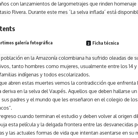
años con lanzamientos de largometrajes que rinden homenaje a
tasio Rivera. Durante este mes ´La selva inflada´ está disponibl
tents
timos galería fotográfica
Ficha técnica
población en la Amazonía colombiana ha sufrido oleadas de su
ivos, tanto hombres como mujeres, usualmente entre los 14 y
familias indígenas y todos escolarizados.
 que abren estas muertes vemos la contradicción que enfrenta 
la deriva en la selva del Vaupés. Aquellos que deben hallarse u
 sus padres y el mundo que les enseñaron en el colegio de lo
ncos”.
 regreso cuando terminan el estudio y deben volver al origen dib
buja esta película y la delgada frontera entre las desvanecidas 
as y las actuales formas de vida que intentan asentarse en su m