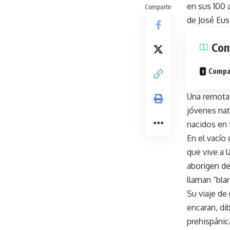
en sus 100 
Compartir
de José Eus
Con
Compar
Una remota 
jóvenes nat
nacidos en 
En el vacío
que vive a 
aborigen de
llaman “bla
Su viaje de
encaran, di
prehispánic