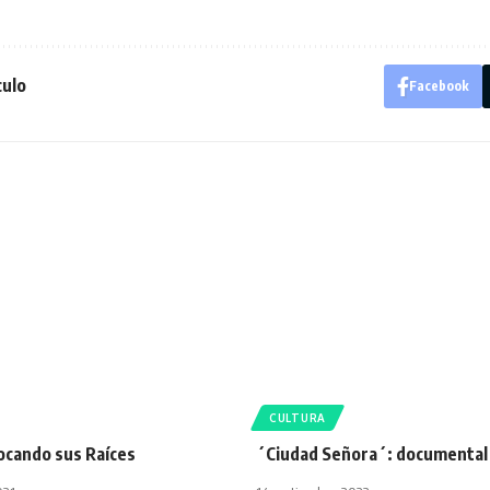
culo
Facebook
CULTURA
ocando sus Raíces
´Ciudad Señora´: documental