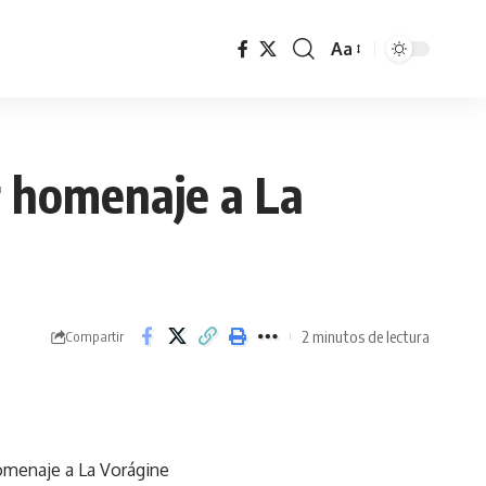
Aa
r homenaje a La
2 minutos de lectura
Compartir
homenaje a La Vorágine