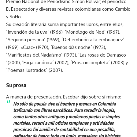
Premio Nacional de Periodismo Simón Bolívar; el periódico
El Espectador y diversas revistas colombianas como Cambio
y SoHo.
Su creación literaria suma importantes libros, entre ellos,
´Invención de la uva´ (1966), ´Monólogo de Noé´ (1967),
´Segunda persona´ (1969), ´Del embrión a la embriaguez´
(1969), «Cuac» (1970), ´Buenos días noche´ (1973),
´Manifiestos del Nadaísmo´ (1993), ´Las rosas de Damasco
´(2001), ´Fuga canónica´ (2002), ´Prosa incompleta´ (2003) y
´Poemas ilustrados´ (2007).
Su prosa
A manera de presentación, Escobar dijo sobre sí mismo:
No sólo de poesía vive el hombre y menos en Colombia
traficando con libros narcóticos. Para sacudir la inopia,
como tantos otros antiguos y modernos poetas o simples
mortales, recurrí a mil oficios ramplones y actividades
prosaicas: fui auxiliar de contabilidad en una pesadilla,
patinador de banco todo un junio, mensajero sin bicicleta