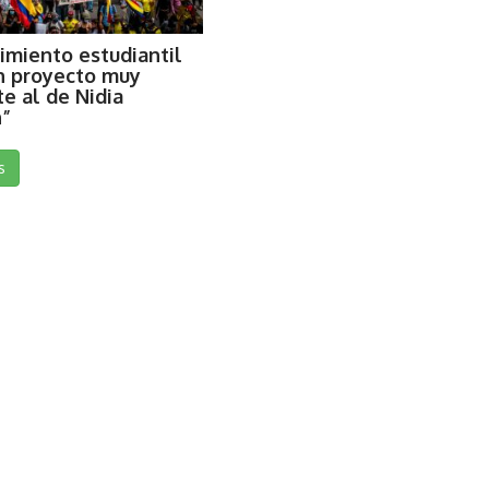
imiento estudiantil
n proyecto muy
te al de Nidia
”
s