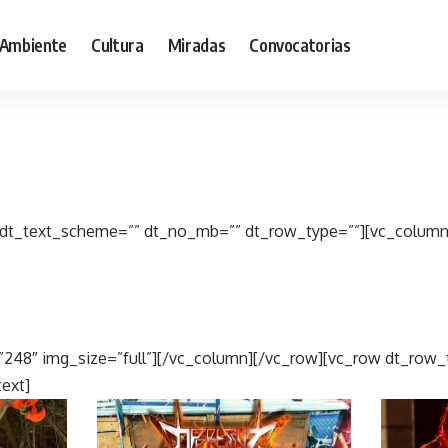
Ambiente
Cultura
Miradas
Convocatorias
 dt_text_scheme=”” dt_no_mb=”” dt_row_type=””][vc_column
248″ img_size=”full”][/vc_column][/vc_row][vc_row dt_row_
ext]