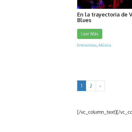
En la trayectoria de 
Blues
Leer Más
Entrevistas
,
Música
1
2
›
[/vc_column_text][/vc_c