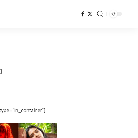
]
type=”in_container”]