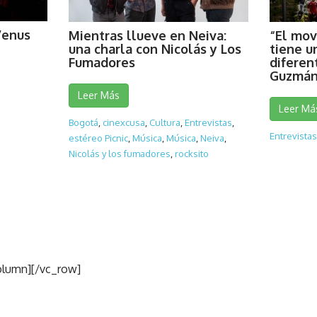
Venus
Mientras llueve en Neiva:
“El mov
una charla con Nicolás y Los
tiene u
Fumadores
diferen
Guzmán
Leer Más
Leer Má
Bogotá
,
cinexcusa
,
Cultura
,
Entrevistas
,
Entrevistas
estéreo Picnic
,
Música
,
Música
,
Neiva
,
Nicolás y los fumadores
,
rocksito
olumn][/vc_row]