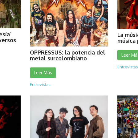
esía´
La músi
versos
música 
OPPRESSUS: la potencia del
Leer Má
metal surcolombiano
Entrevistas
Leer Más
Entrevistas