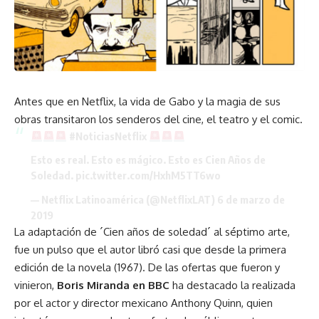
Antes que en Netflix, la vida de Gabo y la magia de sus
obras transitaron los senderos del cine, el teatro y el comic.
#NoticiasNetflix
Esto es real. Esto es mágico. Esto es Cien Años de
Soledad.
pic.twitter.com/HxhM5TT6wo
— Netflix Latinoamérica (@NetflixLAT)
6 de marzo de
2019
La adaptación de ´Cien años de soledad´ al séptimo arte,
fue un pulso que el autor libró casi que desde la primera
edición de la novela (1967). De las ofertas que fueron y
vinieron,
Boris Miranda en BBC
ha destacado la realizada
por el actor y director mexicano Anthony Quinn, quien