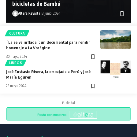
bicicletas de Bambú
Altera Revista
3 junio, 2024
CULTURA
´La selva inflada´: un documental para rendir
homenaje a La Vorágine
30 mayo, 2024
LIBROS
José Eustasio Rivera, la embajada a Perú y José
María Eguren
23 mayo, 2024
- Publicidad -