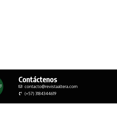
Contáctenos
contacto@revistaaltera.com
(+57) 3184344619