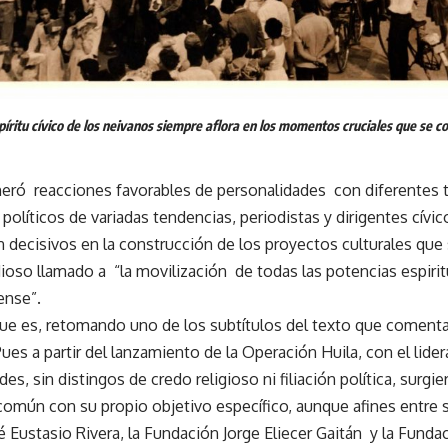
píritu cívico de los neivanos siempre aflora en los momentos cruciales que se co
neró reacciones favorables de personalidades con diferentes t
políticos de variadas tendencias, periodistas y dirigentes cívic
n decisivos en la construcción de los proyectos culturales que 
ioso llamado a “la movilización de todas las potencias espiritu
ense”.
gue es, retomando uno de los subtítulos del texto que coment
ues a partir del lanzamiento de la Operación Huila, con el lid
es, sin distingos de credo religioso ni filiación política, surgie
 común con su propio objetivo específico, aunque afines entre s
sé Eustasio Rivera, la Fundación Jorge Eliecer Gaitán y la Funda