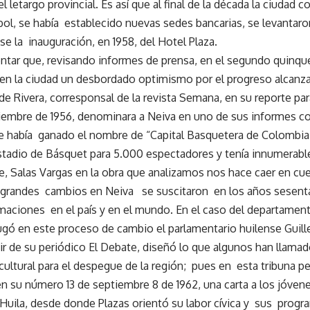
l letargo provincial. Es así que al final de la década la ciudad 
ol, se había establecido nuevas sedes bancarias, se levantaro
e la inauguración, en 1958, del Hotel Plaza.
ar que, revisando informes de prensa, en el segundo quinque
 en la ciudad un desbordado optimismo por el progreso alcanza
de Rivera, corresponsal de la revista Semana, en su reporte par
ciembre de 1956, denominara a Neiva en uno de sus informes c
e había ganado el nombre de “Capital Basquetera de Colombia
adio de Básquet para 5.000 espectadores y tenía innumerable
, Salas Vargas en la obra que analizamos nos hace caer en cu
 grandes cambios en Neiva se suscitaron en los años sesenta
maciones en el país y en el mundo. En el caso del departament
ugó en este proceso de cambio el parlamentario huilense Guill
tir de su periódico El Debate, diseñó lo que algunos han llama
cultural para el despegue de la región; pues en esta tribuna pe
n su número 13 de septiembre 8 de 1962, una carta a los jóven
uila, desde donde Plazas orientó su labor cívica y sus prog