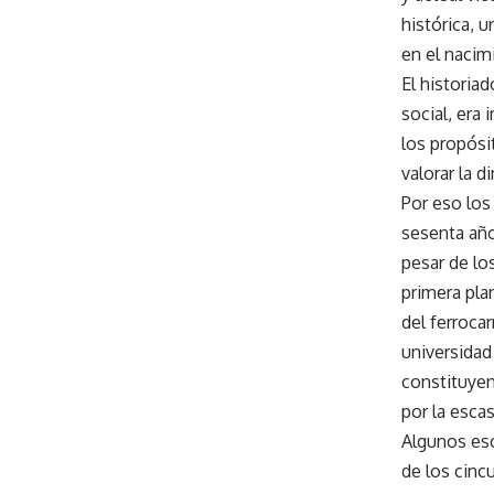
histórica, 
en el nacim
El historiad
social, era
los propósi
valorar la 
Por eso los
sesenta año
pesar de lo
primera plan
del ferrocar
universidad 
constituyen
por la escas
Algunos escr
de los cinc