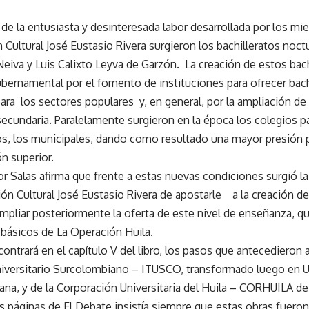
de la entusiasta y desinteresada labor desarrollada por los m
 Cultural José Eustasio Rivera surgieron los bachilleratos noct
Neiva y Luis Calixto Leyva de Garzón. La creación de estos bach
bernamental por el fomento de instituciones para ofrecer bach
ara los sectores populares y, en general, por la ampliación de 
ecundaria. Paralelamente surgieron en la época los colegios pa
s, los municipales, dando como resultado una mayor presión p
n superior.
dor Salas afirma que frente a estas nuevas condiciones surgió l
ión Cultural José Eustasio Rivera de apostarle a la creación de
ampliar posteriormente la oferta de este nivel de enseñanza, qu
básicos de La Operación Huila.
contrará en el capítulo V del libro, los pasos que antecedieron a
niversitario Surcolombiano – ITUSCO, transformado luego en U
na, y de la Corporación Universitaria del Huila – CORHUILA d
as páginas de El Debate insistía siempre que estas obras fueron