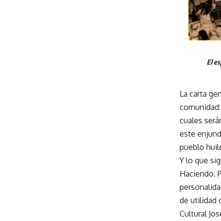
El es
La carta ge
comunidad: 
cuales será
este enjund
pueblo huil
Y lo que si
Haciendo. P
personalidad
de utilidad
Cultural Jo