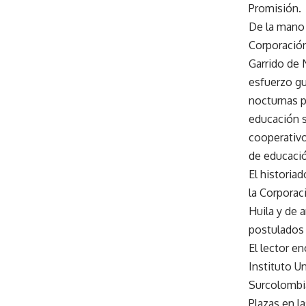
Promisión.
De la mano 
Corporación
Garrido de 
esfuerzo gu
nocturnas p
educación s
cooperativo
de educació
El historia
la Corporac
Huila y de 
postulados 
El lector en
Instituto U
Surcolombia
Plazas en l