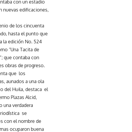
contaba con un estadio
n nuevas edificaciones,
nio de los cincuenta
do, hasta el punto que
a la edición No. 524
omo “Una Tacita de
”; que contaba con
s obras de progreso.
enta que los
s, aunados a una ola
o del Huila, destaca el
ermo Plazas Alcid,
do una verdadera
riodística se
es con el nombre de
ramas ocuparon buena