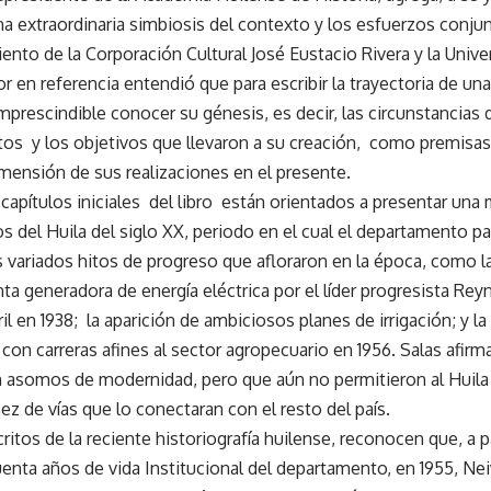
una extraordinaria simbiosis del contexto y los esfuerzos conju
iento de la Corporación Cultural José Eustacio Rivera y la Unive
or en referencia entendió que para escribir la trayectoria de un
 imprescindible conocer su génesis, es decir, las circunstancias
tos y los objetivos que llevaron a su creación, como premisas
dimensión de sus realizaciones en el presente.
 capítulos iniciales del libro están orientados a presentar una 
s del Huila del siglo XX, periodo en el cual el departamento pa
s variados hitos de progreso que afloraron en la época, como la
ta generadora de energía eléctrica por el líder progresista Reyn
ril en 1938; la aparición de ambiciosos planes de irrigación; y la 
con carreras afines al sector agropecuario en 1956. Salas afirma
 asomos de modernidad, pero que aún no permitieron al Huila s
ez de vías que lo conectaran con el resto del país.
itos de la reciente historiografía huilense, reconocen que, a pa
uenta años de vida Institucional del departamento, en 1955, N