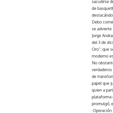
sacudirse de
de basquetb
destacándos
Debo coment
se advierte
Jorge Andra
del 3 de di
Oro”; que s
moderno est
No obstante
verdaderos
de transfor
papel que j
quien a par
plataforma 
promulgó, e
Operación H