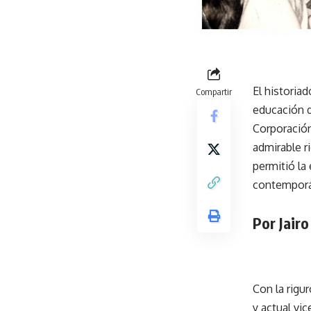
El historia
Compartir
educación de
Corporación
admirable r
permitió la 
contempor
Por Jair
Con la rigu
y actual vi