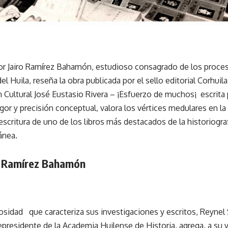
dor Jairo Ramírez Bahamón, estudioso consagrado de los proces
l Huila, reseña la obra publicada por el sello editorial Corhuila,
 Cultural José Eustasio Rivera – ¡Esfuerzo de muchos¡ escrita
igor y precisión conceptual, valora los vértices medulares en la
escritura de uno de los libros más destacados de la historiograf
ánea.
o Ramírez Bahamón
rosidad que caracteriza sus investigaciones y escritos, Reynel
cepresidente de la Academia Huilense de Historia, agrega, a su