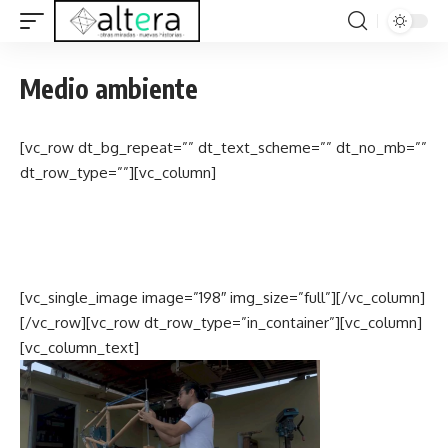
Medio ambiente
[vc_row dt_bg_repeat=”” dt_text_scheme=”” dt_no_mb=””
dt_row_type=””][vc_column]
[vc_single_image image=”198″ img_size=”full”][/vc_column]
[/vc_row][vc_row dt_row_type=”in_container”][vc_column]
[vc_column_text]