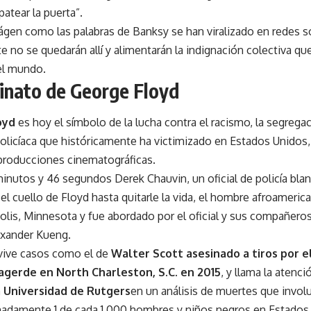
patear la puerta”.
ágen como las palabras de Banksy se han viralizado en redes so
 no se quedarán allí y alimentarán la indignación colectiva 
del mundo.
sinato de George Floyd
oyd
es hoy el símbolo de la lucha contra el racismo, la segregaci
policíaca que históricamente ha victimizado en Estados Unidos, 
producciones cinematográficas.
inutos y 46 segundos Derek Chauvin, un oficial de policía bla
 el cuello de Floyd hasta quitarle la vida, el hombre afroameric
lis, Minnesota y fue abordado por el oficial y sus compañer
exander Kueng.
vive casos como el de
Walter Scott asesinado a tiros por el 
agerde en North Charleston, S.C. en 2015
, y llama la atenc
a Universidad de Rutgers
en un análisis de muertes que involu
madamente 1 de cada 1.000 hombres y niños negros en Estados