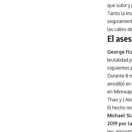
que subir y 
Tanto la im
seguramente
las calles 
El ase
George Fl
brutalidad 
siguientes 
Durante 8 m
arrodilló en
en Minneapo
Thao y J Al
El hecho re
Michael Sl
2019 por l
ley: aproxi