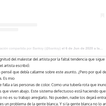
cación compartida por Banksy (@banksy)
el
6 de Jun de 2020 a las 3:30 PDT
agnitud del malestar del artista por la faltal tendencia que sig
el artista escribió:
io pensé que debía callarme sobre este asunto. ¿Pero por qué 
a. Es mio
le falla a las personas de color. Como una tubería rota que inu
s que viven abajo. Este sistema defectuoso está haciendo que
ro no es su trabajo arreglarlo. No pueden, nadie los dejará ent
 es un problema de la gente blanca. Y si la gente blanca no lo ar