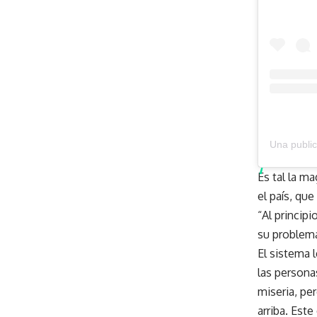
Una publi
Es tal la m
el país, que 
“Al princip
su problem
El sistema 
las persona
miseria, pe
arriba. Este